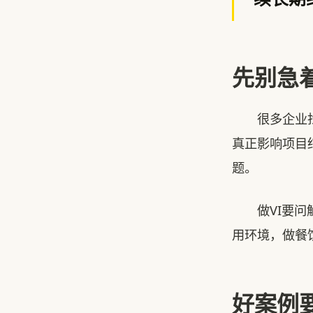
先别急
很多企业找广
真正影响项目
题。
做VI要问触
用环境，做餐
好案例