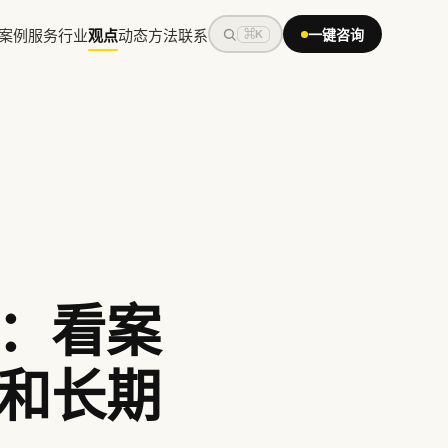
案例
服务
行业
观点
动态
方法
联系
一键咨询
⌘K
：看案
和长期