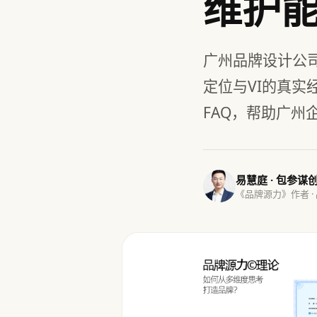
维护
广州品牌设计公
定位与VI的真
FAQ，帮助广州
易慧庭 · 包参谋
《品牌源力》作者 ·