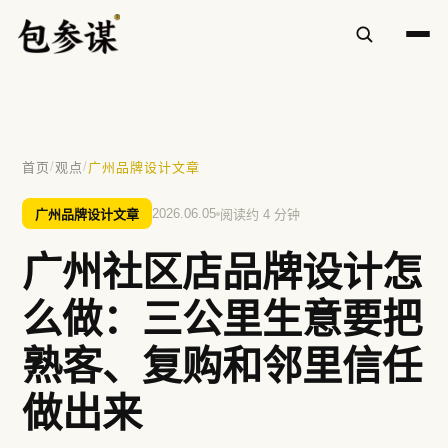
✕
/
/
首页
观点
广州品牌设计文章
热门搜索
广州品牌设计文章
2026.06.05
阅读约 4 分钟
VI设计
空间设计
标志设计
包装设计
广州社区店品牌设计怎
餐饮
方鲜
慧庭手写体
么做：三公里生意要把
提示：⌘/Ctrl + K 随时唤起搜索
熟客、复购和邻里信任
做出来